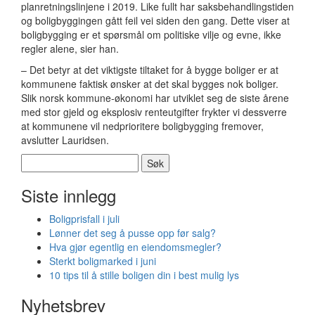
planretningslinjene i 2019. Like fullt har saksbehandlingstiden
og boligbyggingen gått feil vei siden den gang. Dette viser at
boligbygging er et spørsmål om politiske vilje og evne, ikke
regler alene, sier han.
– Det betyr at det viktigste tiltaket for å bygge boliger er at
kommunene faktisk ønsker at det skal bygges nok boliger.
Slik norsk kommune-økonomi har utviklet seg de siste årene
med stor gjeld og eksplosiv renteutgifter frykter vi dessverre
at kommunene vil nedprioritere boligbygging fremover,
avslutter Lauridsen.
Søk
etter:
Siste innlegg
Boligprisfall i juli
Lønner det seg å pusse opp før salg?
Hva gjør egentlig en eiendomsmegler?
Sterkt boligmarked i juni
10 tips til å stille boligen din i best mulig lys
Nyhetsbrev