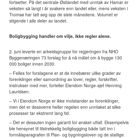
fortsetter. På det sentrale Østlandet med unntak av Hamar er
veksten så langt i år svakere enn landet eller, mens veksten i
Tromsø har tatt seg opp de siste månedene. Volumet er
stigende i alle deler av landet.
Boligbygging handler om vilje, ikke regler alene.
2. juni leverte en arbeidsgruppe for regjeringen fra NHO
Byggenæringen 73 forslag for å nå målet om å bygge 130
000 boliger innen 2030.
– Felles for forslagene er at de innebærer ulike grader av
forenklinger eller samordning av lover, regler, forskrifter,
instrukser med mer, forteller Eiendom Norge-sjef Henning
Lauridsen.
– Vi i Eiendom Norge er ikke motstander av forenklinger,
men det er dessverre heller regelen enn unntaket at slike
prosesser tar ekstremt lang tid.
– Det er dessuten ingen garanti for ønsket utfall. Eksempelvis
ble hensynet til tilstrekkelig boligbygging både tatt inn i
formålsparagrafen til Plan- og bygningsloven og de statlige