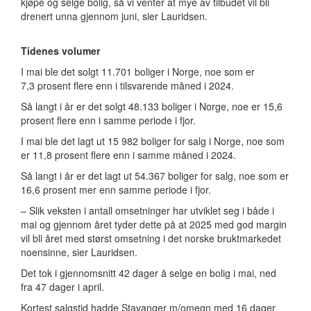
kjøpe og selge bolig, så vi venter at mye av tilbudet vil bli
drenert unna gjennom juni, sier Lauridsen.
Tidenes volumer
I mai ble det solgt 11.701 boliger i Norge, noe som er
7,3 prosent flere enn i tilsvarende måned i 2024.
Så langt i år er det solgt 48.133 boliger i Norge, noe er 15,6
prosent flere enn i samme periode i fjor.
I mai ble det lagt ut 15 982 boliger for salg i Norge, noe som
er 11,8 prosent flere enn i samme måned i 2024.
Så langt i år er det lagt ut 54.367 boliger for salg, noe som er
16,6 prosent mer enn samme periode i fjor.
– Slik veksten i antall omsetninger har utviklet seg i både i
mai og gjennom året tyder dette på at 2025 med god margin
vil bli året med størst omsetning i det norske bruktmarkedet
noensinne, sier Lauridsen.
Det tok i gjennomsnitt 42 dager å selge en bolig i mai, ned
fra 47 dager i april.
Kortest salgstid hadde Stavanger m/omegn med 16 dager.