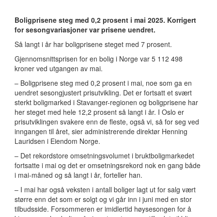
Boligprisene steg med 0,2 prosent i mai 2025. Korrigert
for sesongvariasjoner var prisene uendret.
Så langt i år har boligprisene steget med 7 prosent.
Gjennomsnittsprisen for en bolig i Norge var 5 112 498
kroner ved utgangen av mai.
– Boligprisene steg med 0,2 prosent i mai, noe som ga en
uendret sesongjustert prisutvikling. Det er fortsatt et svært
sterkt boligmarked i Stavanger-regionen og boligprisene har
her steget med hele 12,2 prosent så langt i år. I Oslo er
prisutviklingen svakere enn de fleste, også vi, så for seg ved
inngangen til året, sier administrerende direktør Henning
Lauridsen i Eiendom Norge.
– Det rekordstore omsetningsvolumet i bruktboligmarkedet
fortsatte i mai og det er omsetningsrekord nok en gang både
i mai-måned og så langt i år, forteller han.
– I mai har også veksten i antall boliger lagt ut for salg vært
større enn det som er solgt og vi går inn i juni med en stor
tilbudsside. Forsommeren er imidlertid høysesongen for å