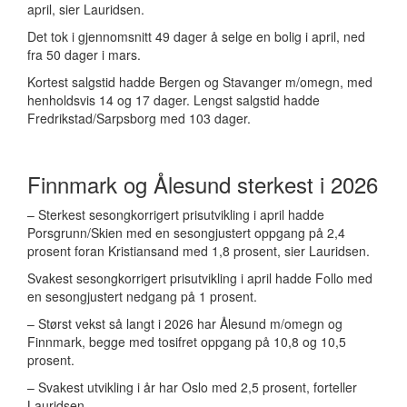
april, sier Lauridsen.
Det tok i gjennomsnitt 49 dager å selge en bolig i april, ned
fra 50 dager i mars.
Kortest salgstid hadde Bergen og Stavanger m/omegn, med
henholdsvis 14 og 17 dager. Lengst salgstid hadde
Fredrikstad/Sarpsborg med 103 dager.
Finnmark og Ålesund sterkest i 2026
– Sterkest sesongkorrigert prisutvikling i april hadde
Porsgrunn/Skien med en sesongjustert oppgang på 2,4
prosent foran Kristiansand med 1,8 prosent, sier Lauridsen.
Svakest sesongkorrigert prisutvikling i april hadde Follo med
en sesongjustert nedgang på 1 prosent.
– Størst vekst så langt i 2026 har Ålesund m/omegn og
Finnmark, begge med tosifret oppgang på 10,8 og 10,5
prosent.
– Svakest utvikling i år har Oslo med 2,5 prosent, forteller
Lauridsen.