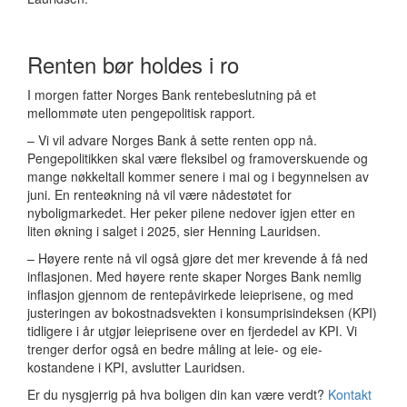
Renten bør holdes i ro
I morgen fatter Norges Bank rentebeslutning på et
mellommøte uten pengepolitisk rapport.
– Vi vil advare Norges Bank å sette renten opp nå.
Pengepolitikken skal være fleksibel og framoverskuende og
mange nøkkeltall kommer senere i mai og i begynnelsen av
juni. En renteøkning nå vil være nådestøtet for
nyboligmarkedet. Her peker pilene nedover igjen etter en
liten økning i salget i 2025, sier Henning Lauridsen.
– Høyere rente nå vil også gjøre det mer krevende å få ned
inflasjonen. Med høyere rente skaper Norges Bank nemlig
inflasjon gjennom de rentepåvirkede leieprisene, og med
justeringen av bokostnadsvekten i konsumprisindeksen (KPI)
tidligere i år utgjør leieprisene over en fjerdedel av KPI. Vi
trenger derfor også en bedre måling at leie- og eie-
kostandene i KPI, avslutter Lauridsen.
Er du nysgjerrig på hva boligen din kan være verdt?
Kontakt