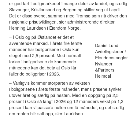
er god fart i boligmarkedet i mange deler av landet, og særlig
Stavanger, Kristiansand og Bergen og skiller seg ut i april.
Det er disse byene, sammen med Tromsø som nå driver den
nasjonale prisutviklingen, sier administrerende direktør
Henning Lauridsen i Eiendom Norge.
– I Oslo og på Østlandet er det et
avventende marked. I årets fire første
Daniel Lund,
måneder har boligprisene i Oslo kun
Avdelingsleder /
steget med 2,5 prosent. Med normalt
Eiendomsmegler
forløp i boligprisene de kommende
Nylander
månedene kan det bety at Oslo får
&Partners,
fallende boligpriser i 2026.
Heimdal
– Vanligvis kommer storparten av veksten
i boligprisene i årets første måneder, mens prisene synker
utover året og særlig på høsten. Med en oppgang på 2,5
prosent i Oslo så langt i 2026 og 12 måneders vekst på 1,3
prosent kan vi passere nullen om få måneder, og det særlig
om renten blir satt opp, sier Lauridsen.